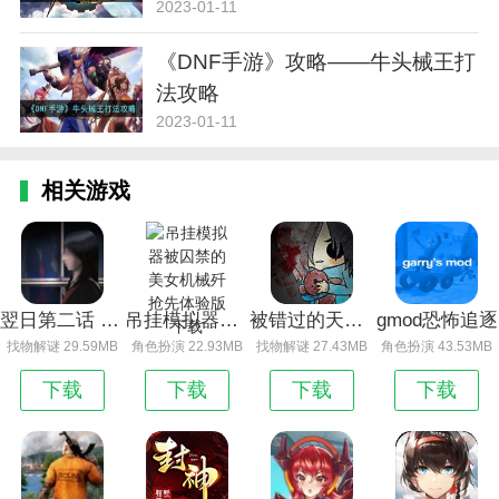
2023-01-11
《DNF手游》攻略——牛头械王打
法攻略
2023-01-11
相关游戏
翌日第二话 安卓版下载
吊挂模拟器被囚禁的美女机械歼 抢先体验版下载
被错过的天堂兼容版
gmod恐怖追逐
找物解谜 29.59MB
角色扮演 22.93MB
找物解谜 27.43MB
角色扮演 43.53MB
下载
下载
下载
下载