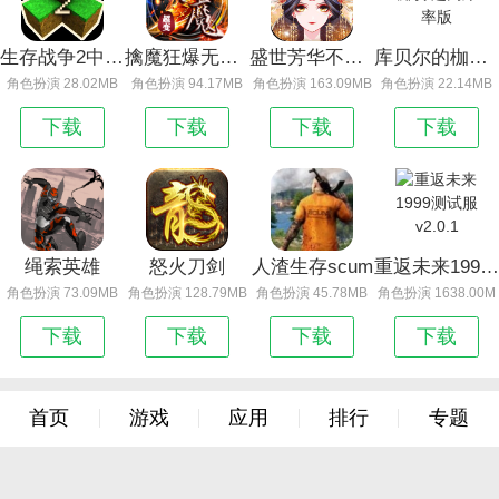
生存战争2中文版
擒魔狂爆无限刀 正式版下载
盛世芳华不氪金版
库贝尔的枷锁 超高爆率版
角色扮演 28.02MB
角色扮演 94.17MB
角色扮演 163.09MB
角色扮演 22.14MB
下载
下载
下载
下载
绳索英雄
怒火刀剑
人渣生存scum
重返未来1999测试服 v2.0.1
角色扮演 73.09MB
角色扮演 128.79MB
角色扮演 45.78MB
角色扮演 1638.00M
下载
下载
下载
下载
首页
游戏
应用
排行
专题