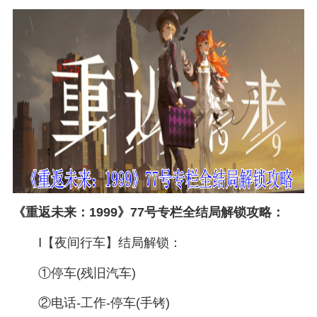
《重返未来：1999》77号专栏全结局解锁攻略：
Ⅰ【夜间行车】结局解锁：
①停车(残旧汽车)
②电话-工作-停车(手铐)