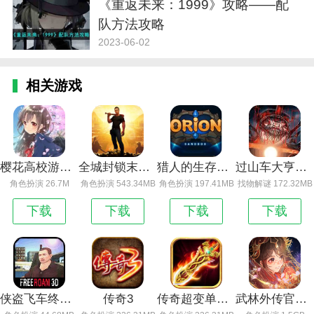
《重返未来：1999》攻略——配
队方法攻略
2023-06-02
相关游戏
樱花高校游戏攻略_樱花高校生活体验
全城封锁末日求生内购破解版下载
猎人的生存日记 免预约下载
过山车大亨查尔斯小火车手机版_查尔斯小火车手机版
角色扮演 26.7M
角色扮演 543.34MB
角色扮演 197.41MB
找物解谜 172.32MB
下载
下载
下载
下载
侠盗飞车终极版
传奇3
传奇超变单职业 官方最新版
武林外传官网版下载安装_武林外传官网版