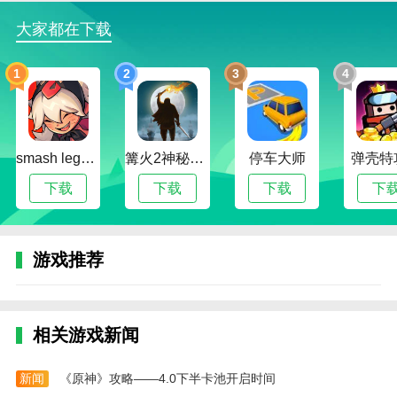
1.提供农家乐服务，预订住宿菜品。
大家都在下载
2.是一个商品种类多，各种好东西都有的软件。
3.提供农家娱乐服务，预订住宿菜品。
1
2
3
4
4.电子账单，平台打造了实时电子账单中心服务项目，
为财务助理开具实时账单。
5.收付码，支持对方扫描自己的二维码进行收付。
smash legends
篝火2神秘海域
停车大师
弹壳特
下载
下载
下载
下
小编评价
1.黔农云为用户提供贷款、信用卡、生活费、商场购物
等特殊功能。通过黔农云，可以体验全方位的便捷生活
服务。
游戏推荐
2.一扫就能有完整的体验:缴费、转账、生活缴费等内
容，方便大家的日常生活。
相关游戏新闻
3、账户余额转账，广告资金充值，安全可靠。
更新日志
新闻
《原神》攻略——4.0下半卡池开启时间