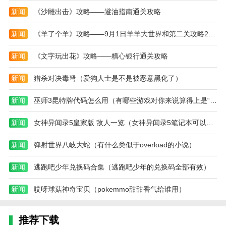
版本介绍:
新闻
《沙雕出击》攻略——避油指南通关攻略
体验现有功能的优化并修复已知问题。
新闻
《羊了个羊》攻略——9月1日羊羊大世界和第二关攻略2023
新闻
《文字玩出花》攻略——糟心银行通关攻略
新闻
猎杀对决毒弩（爱狗人士是不是被恶意黑化了）
新闻
巫师3昆特牌代码怎么用（有哪些游戏对你来说算得上是“有生之年”系列）
新闻
女神异闻录5皇家版 敌人一览（女神异闻录5笔记本可以玩吗）
新闻
弹射世界八岐大蛇（有什么类似于overload的小说）
新闻
逃跑吧少年兑换码合集（逃跑吧少年的兑换码全部有效）
新闻
哎呀球菇神奇宝贝（pokemmo甜甜香气给谁用）
推荐下载