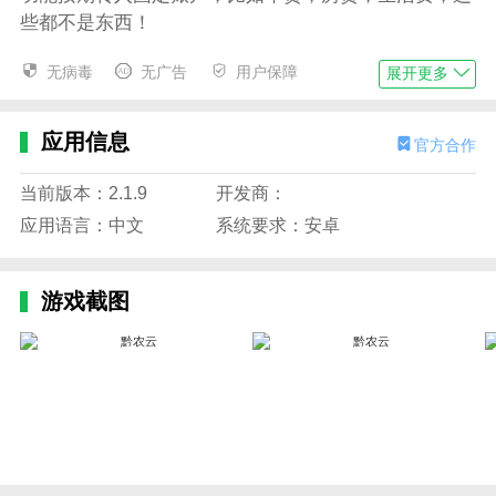
些都不是东西！
存款产品
无病毒
无广告
用户保障
展开更多
实现客户可在线自主办理定期存款，包括“钱农宝”系列
存款产品，无需到柜台排队。就能享受到触手可及的福
应用信息
官方合作
利！
当前版本：2.1.9
开发商：
游喧电子商务
应用语言：中文
系统要求：安卓
在满足传统电商商家入驻、开店功能的基础上，首次推
广“优化模式”，针对精选优质商品组织“团购”和“预售”活
动。
游戏截图
农场住宿；农家乐
实现客户在线预订功能，包括包间和特色菜的预订、消
费、取消、评价等。，并实现扫码、面对面转账等支付
方式。
软件特色