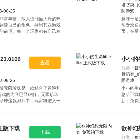
塔防类_
3-06-25
防游戏
非常丰富，散人也能当大哥的热
趣味十足
创建自己的角色、控制其在游戏
常受欢迎
的命运。每一个玩家都有自己独
币，在星
体验让人们在游戏中不断探索、
角色在小
趣。资源均来自官网，请放心下
自官网，
.0106
小小的生命
查看
分类：
音
舞蹈类_
3-06-25
蹈游戏
版无限珍珠是一款结合了冒险和
小小的生命l
戏，游戏的内容已经破解，无限珍珠
悠哈下载库
珍珠这款游戏中，玩家将进入一
新；免费,
官网，请放心下载。
库。资源
正版下载
欲神幻
下载
分类：
角