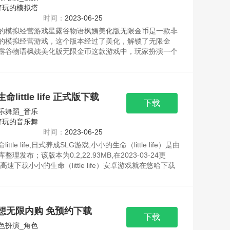
好玩的模拟塔
时间：
2023-06-25
的模拟经营游戏星露谷物语枫姨美化版无限金币是一款非
的模拟经营游戏，这个版本经过了美化，解锁了无限金
露谷物语枫姨美化版无限金币这款游戏中，玩家扮演一个
镇上经营农场，通过种植、养殖、收获和贸易等资源均来
请放心下载。
little life 正式版下载
下载
乐舞蹈_音乐
好玩的音乐舞
时间：
2023-06-25
ittle life,日式养成SLG游戏,小小的生命（little life）是由
整理发布；该版本为0.2,22.93MB,在2023-03-24更
高速下载小小的生命（little life）安卓游戏就在悠哈下载
均来自官网，请放心下载。
想无限内购 免预约下载
下载
色扮演_角色