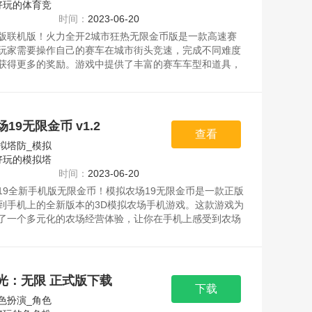
好玩的体育竞
时间：
2023-06-20
版联机版！火力全开2城市狂热无限金币版是一款高速赛
玩家需要操作自己的赛车在城市街头竞速，完成不同难度
获得更多的奖励。游戏中提供了丰富的赛车车型和道具，
根据需求调整车辆属性，提高比赛获胜的概率。在游戏
需要注意避开路上的障碍物和其他玩家的攻击，同时使用
自己的速度或干扰对手，以争夺第一名的位置。游戏中还
挑战和生存模式，让玩家有更多的选择和挑战。资源均来
19无限金币 v1.2
请放心下载。
查看
拟塔防_模拟
好玩的模拟塔
时间：
2023-06-20
19全新手机版无限金币！模拟农场19无限金币是一款正版
到手机上的全新版本的3D模拟农场手机游戏。这款游戏为
了一个多元化的农场经营体验，让你在手机上感受到农场
趣。该版本的游戏特别添加了无限金币的功能，使你能够
进行经营。资源均来自官网，请放心下载。
光：无限 正式版下载
下载
色扮演_角色