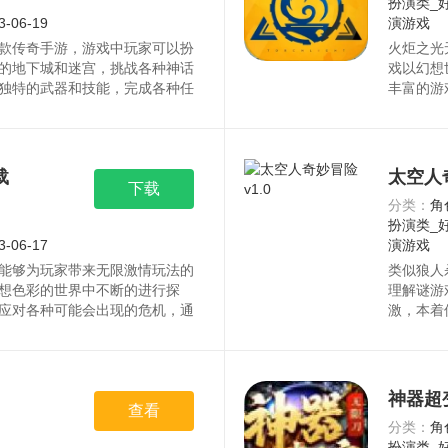
扮演类_
3-06-19
演游戏
款传奇手游，游戏中玩家可以扮
火炬之光
的地下城和迷宫，挑战各种神话
戏以幻想
独特的武器和技能，完成各种任
丰富的游
面精美细腻，音效生动逼真，让
丽的特效
的刺激和乐趣。资源均来自官
索、快节
丰富的社
来自官网
载
太空人奇
下载
分类：
角
扮演类_
3-06-17
演游戏
能够为玩家带来无限激情玩法的
类似狼人
想色彩的世界中不断的进行探
理解谜游
应对各种可能会出现的危机，通
激，本着
，与好兄弟一起梦回曾经热血岁
其中的叛
度的冒险。资源均来自官网，请
象环生的
均来自官
神器超
查看
分类：
角
扮演类_