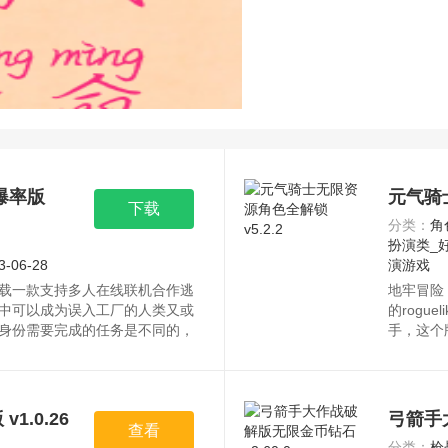
爆率版
元气骑士
下载
分类：
角
扮演类_
3-06-28
演游戏
载一款支持多人在线联机合作逃
地牢冒险
中可以成为误入工厂的人类又或
的rogu
身份需要完成的任务是不同的，
手，这个
，在欢声笑语中利用自己的智慧
色全解锁
一方通通抓住。资源均来自官
心下载。
.0.26
弓箭手大
查看
分类：
枪