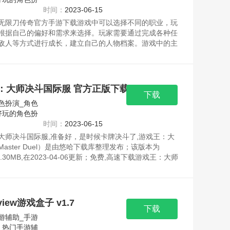
时间：
2023-06-15
无限刀传奇官方手游下载游戏中可以选择不同的职业，玩
根据自己的偏好和需求来选择。玩家需要通过完成各种任
敌人等方式进行成长，建立自己的人物档案。游戏中的主
发现神器、获得宝藏、成为先锋等，提升自己的战斗能
趣的玩家快来下载吧。资源均来自官网，请放心下载。
：大师决斗国际服 官方正版下载
下载
色扮演_角色
好玩的角色扮
时间：
2023-06-15
大师决斗国际服,准备好，是时候卡牌决斗了,游戏王：大
aster Duel）是由悠哈下载库整理发布；该版本为
166.30MB,在2023-04-06更新；免费,高速下载游戏王：大师
ster Duel）安卓游戏就在悠哈下载库。资源均来自官
心下载。
eview游戏盒子 v1.7
下载
游辅助_手游
_热门手游辅