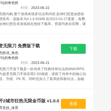
好玩的角色扮
时间：
2023-06-22
无限内购,整个游戏有很多玩法和内容,欲神幻想是由悠哈
发布；该版本为4.1,6.82MB,在2023-03-27更新；免费,
欲神幻想安卓游戏就在悠哈下载库。资源均来自官网，请
。
变无限刀 免费版下载
下载
色扮演_角色
好玩的角色扮
时间：
2023-06-21
无限刀手游下载是一款传承了经典传奇玩法的MMORPG
力超变无限刀手游采用2.5D画面，保留了传奇中的核心玩
怪、升级、PK 等。同时也加入了新系统和新玩法，如秘
等，丰富了游戏内容，现在注册上线后就可以免费拥有海
容享受传奇手游带来的乐趣。资源均来自官网，请放心下
2城市狂热无限金币版 v1.0.0
查看
育竞技_体育