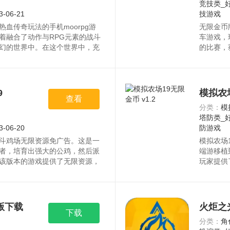
竞技类_
3-06-21
技游戏
血传奇玩法的手机moorpg游
无限金币
着融合了动作与RPG元素的战斗
车游戏，
幻的世界中。在这个世界中，充
的比赛，
选择自己想要的职业，并在游戏
玩家可以
自己的实力。资源均来自官网，
中，玩家
道具增加
设有时间
9
模拟农场
查看
自官网，
分类：
模
塔防类_
3-06-20
防游戏
斗鸡场无限资源免广告。这是一
模拟农场
者，培育出强大的公鸡，然后派
端游移植
该版本的游戏提供了无限资源，
玩家提供
攻击能力。你可以自由使用资
经营的乐
们变得更加强大，具备更高的战
更自由地
载。
版下载
火炬之
下载
分类：
角