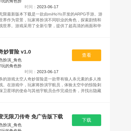
好玩的角色扮
时间：
2023-06-17
无限最新版本下载是一款由miHoYo开发的ARPG手游。游
世界作为背景，玩家将扮演不同职业的角色，探索剧情和
戏世界。游戏采用了全新引擎，提供了超高清的画面和华
，完美呈现了游戏中的角色和场景。玩家可以体验自由探
奏战斗、多样式职业等多种游戏玩法。同时，游戏也提供
交系统和多人玩法，让玩家可以和好友一起冒险。资源均
，请放心下载。
妙冒险 v1.0
查看
色扮演_角色
好玩的角色扮
时间：
2023-06-17
杀的游戏太空人奇妙冒险是一款带有狼人杀元素的多人推
戏。在游戏中，玩家将扮演宇航员，体验太空中的惊险刺
保卫星球的使命与其他宇航员合作完成任务，并找出隐藏
徒阵营。同时，也需要守护自己，防止遇到变异病毒等险
事件。加入太空奇妙冒险，感受一场真正的心理角逐!资源
网，请放心下载。
变无限刀传奇 免广告版下载
下载
色扮演_角色
好玩的角色扮