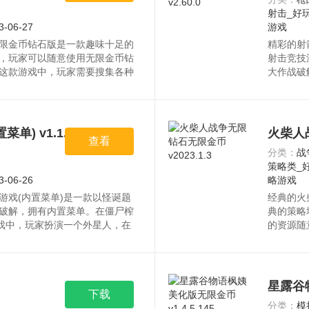
射击_好
3-06-27
游戏
限金币钻石版是一款趣味十足的
精彩的射
，玩家可以随意使用无限金币钻
射击竞技
这款游戏中，玩家需要搜集各种
大作战破
资源均来自官网，请放心下载。
技场里与
) v1.1.0
火柴人战
查看
分类：
战
策略类_
3-06-26
略游戏
游戏(内置菜单)是一款以怪诞题
经典的火
破解，拥有内置菜单。在僵尸榨
典的策略
游戏中，玩家扮演一个外星人，在
的资源随
资源均来自官网，请放心下载。
家需要在
载。
星露谷物
下载
分类：
模