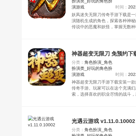
扮演类_好玩的角色扮
演游戏
时间：
202
妖凤迷失无限刀传奇手游下载是一
演随机生成的角色，探索各种神秘
传说中的恶魔和妖怪，掌握无数种
务和挑战。游戏操作简单易学，画
玩家能够身临其境，享受游戏带来
网，请放心下载。
神器超变无限刀 免预约下
分类：
角色扮演_角色
扮演类_好玩的角色扮
演游戏
时间：
202
神器超变无限刀手游下载安装一款
传奇手游。玩家可以在这个充满幻
索，选择喜欢的职业尽情的战斗，
过传统打怪的方式提升自己的实力
月，创建工会完成一次又一次高难
放心下载。
光遇云游戏 v1.11.0.10002
分类：
角色扮演_角色
扮演类_好玩的角色扮