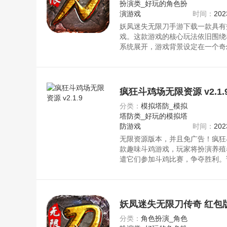
扮演类_好玩的角色扮
演游戏
时间：
202
妖凤迷失无限刀手游下载一款具有热
戏。这款游戏的核心玩法依旧围绕
系统展开，游戏背景设定在一个奇
满了炙热的战斗与冒险，玩家可以
中通过不断战斗、打怪升级来提升
请放心下载。
疯狂斗鸡场无限资源 v2.1.
分类：
模拟塔防_模拟
塔防类_好玩的模拟塔
防游戏
时间：
202
无限资源版本，并且免广告！疯狂
款趣味斗鸡游戏，玩家将扮演养殖
遣它们参加斗鸡比赛，争夺胜利。
让你更加方便地培养和提升公鸡的
源，加速公鸡的成长和进化，让它
斗力。资源均来自官网，请放心下
妖凤迷失无限刀传奇 红包
分类：
角色扮演_角色