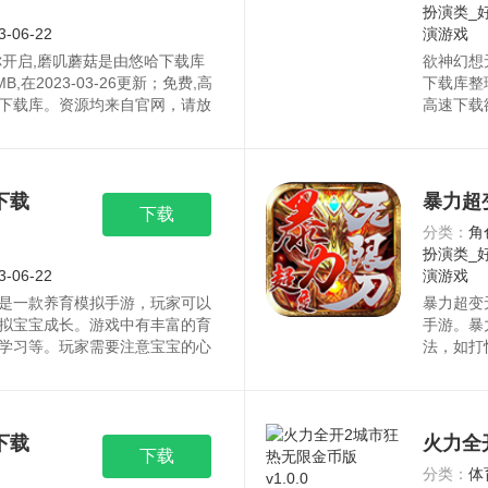
扮演类_
3-06-22
演游戏
你开启,磨叽蘑菇是由悠哈下载库
欲神幻想
MB,在2023-03-26更新；免费,高
下载库整理
下载库。资源均来自官网，请放
高速下载
放心下载
下载
暴力超
下载
分类：
角
扮演类_
3-06-22
演游戏
是一款养育模拟手游，玩家可以
暴力超变
拟宝宝成长。游戏中有丰富的育
手游。暴
学习等。玩家需要注意宝宝的心
法，如打
的轨迹，最终让他成为优秀的人
境、霸业
，让玩家在游戏中感受到了成为
量福利内
放心下载。
载。
下载
火力全开
下载
分类：
体