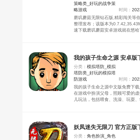
策略类_好玩的战争策
略游戏
时间：
202
磨叽蘑菇无限钻石版,精彩闯关等
整理发布；该版本为0.7.42,35.43
速下载磨叽蘑菇安卓游戏就在悠哈
心下载。
我的孩子生命之源 安卓版
分类：
模拟塔防_模拟
塔防类_好玩的模拟塔
防游戏
时间：
202
我的孩子生命之源中文版免费下载
在游戏中扮演父母，照顾可爱的虚
儿玩法，包括喂食、洗澡、玩耍、
情和身体状态，合理规划宝宝成长
才。游戏画面精美，操作简单易学
父母的喜悦。资源均来自官网，请
妖凤迷失无限刀 官方正版
分类：
角色扮演_角色