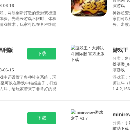
3-06-16
演游戏
戏，网易创新打造的云游戏极速
神器超变
体验。光遇云游戏不限时、体积
家们可以
游戏技术，玩家可以在各种终端
务、击败
载和安装，即可享受高品质画质
要目标是
放心下载。
力。感兴
福利版
游戏王
下载
分类：
角
扮演类_
3-06-15
演游戏
戏中还设置了多种社交系统，玩
游戏王：
甚至可以在游戏中结婚生子，打造
师决斗（M
入耳，给玩家带来了非常好的视
1.4.2,
特的技能和属性，需要根据自己
决斗（Ma
玩家组队，完成各种任务和挑
网，请放
。
minir
下载
分类：
手
辅助下载