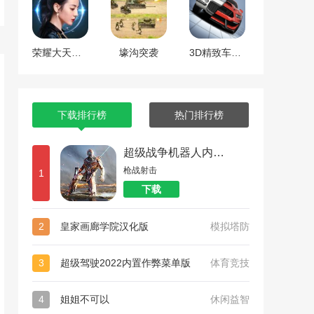
荣耀大天使红包版
壕沟突袭
3D精致车模中文版
下载排行榜
热门排行榜
超级战争机器人内置菜单版
枪战射击
1
下载
2
皇家画廊学院汉化版
模拟塔防
3
超级驾驶2022内置作弊菜单版
体育竞技
4
姐姐不可以
休闲益智