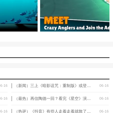
06-16
（新闻）三上《暗影诅咒：重制版》或登陆全平台 包括NS
06-16
06-16
（最热）再信陶德一回？看完《星空》演示发布会后你还期待吗
06-16
06-16
（热评）《抖音》有些人走着走着就散了是什么歌
06-16