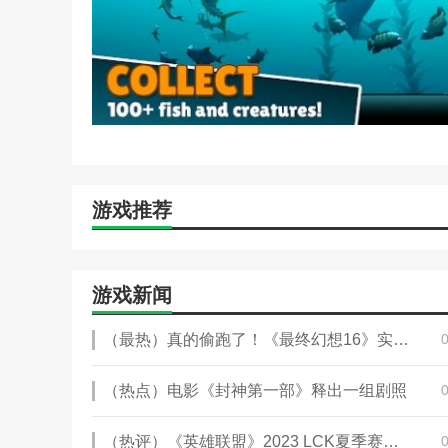
游戏推荐
游戏新闻
（最热）真的偷跑了！《最终幻想16》实体包装盒拆封视频曝光
（热点）电影《封神第一部》释出一组剧照
（热评）《英雄联盟》2023 LCK夏季赛赛报：鳄鱼黑洞谁用谁知道！Morgan贾克斯让DK如鲠在喉 BRO扳平比分