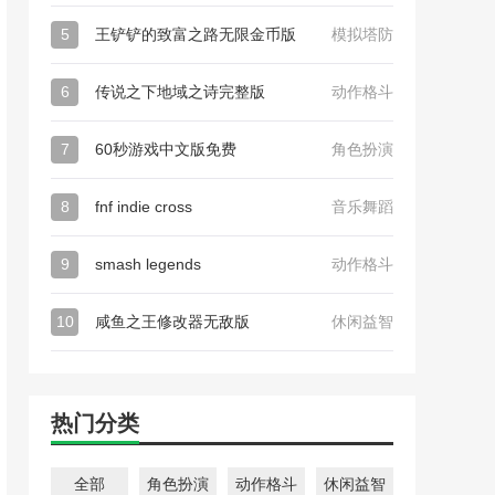
5
王铲铲的致富之路无限金币版
模拟塔防
6
传说之下地域之诗完整版
动作格斗
7
60秒游戏中文版免费
角色扮演
8
fnf indie cross
音乐舞蹈
9
smash legends
动作格斗
10
咸鱼之王修改器无敌版
休闲益智
热门分类
全部
角色扮演
动作格斗
休闲益智