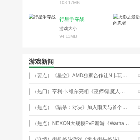
五传奇游戏攻略(5角色传奇)
游
108.17MB
神雕侠侣单机角色游戏攻略
游戏开发物语攻略角色扮演(游戏
手游传奇来了三个角色升级
诛仙手游角色关山雪羁绊任务攻略
腾讯罗马军团游戏攻略(腾
行星争夺战
大班角色超市游戏玩法(请写一个
王者军团手游地图攻略秘籍
游戏大小
大话手游男人千元党攻略(大话手
一人之下手游开局首冲玩法
模拟冒险角色游戏攻略(模拟冒险
94.11MB
游戏开发物语员工培养攻略
游戏角色原稿资料(游戏角色原稿
dnf使徒之权能光环(dnf
游戏开发物语攻略角色扮演(游戏
奥兹玛团本里角色进入二次
羽灵神的师傅是哪两位(羽灵神是
火影忍者手游攻略角色(火
游戏新闻
诛仙手游角色关山雪羁绊任务攻略
梦幻模拟战手游主角职业攻
模拟冒险角色游戏攻略(人物冒险游
手游传奇来了三个角色升级攻
（要点）《星空》AMD独家合作让N卡玩家愤怒 Mod大神承诺会加入DLSS3
重创燃烧军团(重创燃烧军团得几个
王者军团手游地图攻略秘籍
从零开始的异世界手游新手攻略(
游戏开发物语网络角色扮演
三国志14古罗马军团怎么用(三国
（热门）亨利·卡维尔亮相《巫师/猎魔人》第三季伦敦首映礼
怎么清空天龙八部游戏的资
重创燃烧军团(重创燃烧军团任务链
长生劫手游人物攻略(长生
大话西游手游人物属性介绍攻略(
单机角色毁灭之剑攻略(单
（焦点）《猎杀：对决》加入雨天与首个野生BOSS“腐颌巨鳄”！
三国志14古罗马军团怎么用(三国
火影忍者手游攻略角色(火
诛仙游戏合欢角色攻略(诛仙手游合
梦幻模拟战手游游击士支部
（焦点）NEXON大规模PvP新游《Warhaven》亮相各大游戏展
角色游戏糕点店资料(点心店角色游
前往军团要塞怎么做(军团
三国志14古罗马军团怎么用(三国
王者军团手游地图完全攻略
生化危机5游戏女主角资料(生化危
（详情）街机格斗游戏《爆火街头格斗》Steam页面上线 支持简中