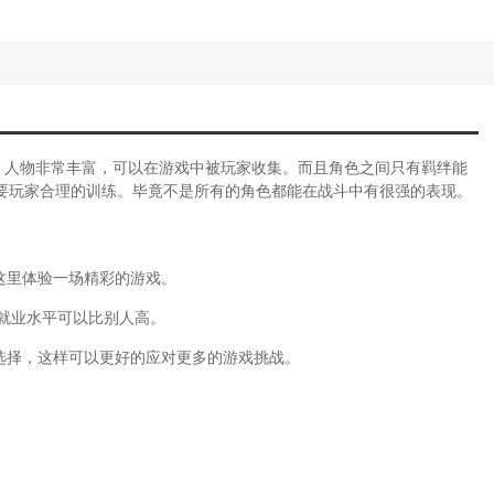
幻西游手游如何转移角色)
吞噬者召唤不是角色共享)
唐无双手游人物)
(手游梦幻西游转换角色攻略视频)
王最强角色)
伟(游戏角色设计技巧浅析陈建伟教案)
戏开发物语完整攻略)
。人物非常丰富，可以在游戏中被玩家收集。而且角色之间只有羁绊能
游戏开发物语动作角色扮演跟什么相性)
要玩家合理的训练。毕竟不是所有的角色都能在战斗中有很强的表现。
班角色超市游戏玩法教案)
ol游戏攻略)
游大唐无双角色攻略图)
这里体验一场精彩的游戏。
(蜀门手游注销角色)
的就业水平可以比别人高。
天龙八部游戏角色介绍攻略)
)
选择，这样可以更好的应对更多的游戏挑战。
色设计稿)
(游戏开发物物语人员)
务攻略(诛仙关山雪任务怎么做)
写一个大班角色游戏《超市》的游戏方案)
大话手游千元党适合玩什么角色)