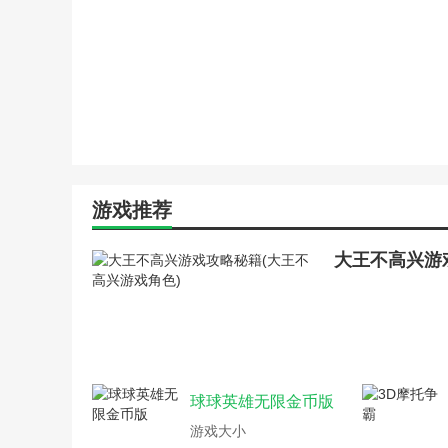
军团荣耀手游版攻略(军团
胧月传说手游角色攻略(胧
游戏开发商物语培养角色攻
游戏人生的资料在哪(游戏
攻略游戏之扮演游戏(角色
军团荣耀手游攻略(军团荣
猎魂觉醒藏宝阁(猎魂觉醒
微信小游戏魔兽军团攻略(
问道手游角色升级攻略(问
侠客风云传手游女主角攻略
游戏推荐
大王不高兴游戏攻略秘籍(大王不
腾讯罗马军团游戏攻略(罗
火影手游幻之试炼隐藏关攻略(火
微信小游戏魔兽军团攻略(
妹子与僵尸游戏攻略(僵尸世界大
问道手游角色升级攻略(问
千面吞噬者怎么召唤(千面吞噬者
游戏动作设计的资料(游戏
手游梦幻西游转换角色攻略(手游
神雕侠侣单机角色游戏攻略
游戏角色设计技巧浅析陈建伟(游
手游传奇来了三个角色升级
游戏开发物语攻略角色(游戏开发
腾讯罗马军团游戏攻略(手
游戏开发物语攻略相性表(游戏开
微信小游戏魔兽军团攻略(
大班角色超市游戏玩法(大班角色
奥兹玛团本里角色进入二次
球球英雄无限金币版
模拟冒险角色游戏攻略(冒险ol游戏
的是进入)
蜀门游戏如何修改注册资料(蜀门
游戏大小
辐射避难所手游英雄搭配攻