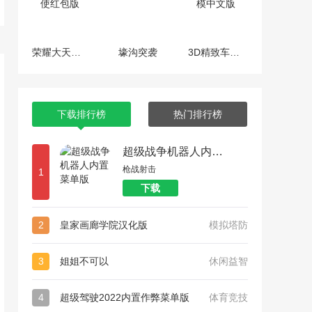
荣耀大天使红包版
壕沟突袭
3D精致车模中文版
下载排行榜
热门排行榜
超级战争机器人内置菜单版
枪战射击
1
下载
2
皇家画廊学院汉化版
模拟塔防
3
姐姐不可以
休闲益智
4
超级驾驶2022内置作弊菜单版
体育竞技