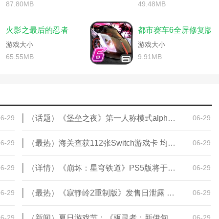
戏角色原稿资料(游戏角色设计稿)
87.80MB
49.48MB
(神雕侠侣手游侠客攻略)
开发物物语人员)
攻略(传奇手游三角色怎么玩)
(诛仙关山雪任务怎么做)
讯游戏手游罗马军团)
火影之最后的忍者
都市赛车6全屏修复版
大班角色游戏《超市》的游戏方案)
(王者军团手游地图攻略秘籍大全)
游千元党适合玩什么角色)
游戏大小
红军单机游戏攻略(红色军团游戏)
游戏大小
攻略(一人之下手游开局选哪个角色)
角色游戏攻略视频)
全职高手游戏人物资料(全职高手游戏角色名)
65.55MB
9.91MB
(游戏开发物语角色)
资料有哪些)
光环能给别的角色么)
开发物语攻略角色扮演在哪)
元指的是(奥兹玛团本一阶段)
男性角色吗)
影忍者手游攻略角色推荐)
(诛仙手游角色关山雪羁绊任务攻略)
略(梦幻模拟战手游角色)
戏)
五传奇游戏攻略(五角色传奇手游)
略(做任务升级vip的传奇手游)
06-29
（话题）《堡垒之夜》第一人称模式alpha/beta版本截图泄露
06-29
人)
(王者荣耀官方攻略本)
从零开始的异世界生活手游攻略角色)
攻略(《游戏开发物语》)
志14编制军团攻略)
手机游戏薄樱鬼攻略(薄樱鬼游戏可攻略角色)
06-29
（最热）海关查获112张Switch游戏卡 均为《王国之泪》
06-29
料(天龙八部游戏角色怎么删除)
)
诛仙游戏合欢角色攻略(新诛仙手游合欢攻略)
劫角色攻略)
大话西游角色属性)
命运歌姬游戏攻略秘籍(命运歌姬角色大全)
机角色毁灭之剑攻略大全)
06-29
（详情）《崩坏：星穹铁道》PS5版将于2023第四季度推出
06-29
志14古罗马军团效果)
重创燃烧军团(重创燃烧军团任务怎么做)
影忍者手游游戏攻略)
欢攻略)
盖世英雄手游角色攻略(盖世英雄手游角色攻略视频)
攻略(梦幻模拟战角色培养攻略)
06-29
（最热）《寂静岭2重制版》发售日泄露 预计9月29日发售
06-29
戏)
鹿鼎记单机游戏攻略(鹿鼎记角色扮演单机游戏)
要塞士兵)
志14汉化补丁怎么用)
(王者军团手游地图完全攻略图)
机5游戏女角色)
游戏开发物语职员升级攻略图文(游戏开发物语角色)
06-29
（新闻）夏日游戏节：《驱灵者：新伊甸的幽灵》首个实机预告
06-29