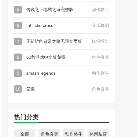
5
传说之下地域之诗完整版
动作格斗
6
fnf indie cross
音乐舞蹈
7
王铲铲的致富之路无限金币版
模拟塔防
8
60秒游戏中文版免费
角色扮演
9
smash legends
动作格斗
10
爱巢
角色扮演
热门分类
全部
角色扮演
动作格斗
休闲益智