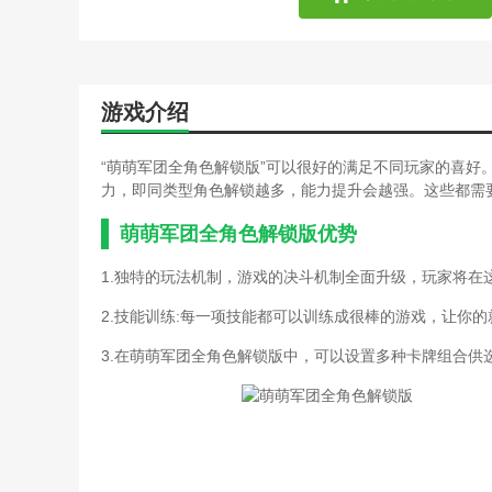
梦幻手游角色转移攻略(梦
千面吞噬者怎么召唤(千面
手游大唐无双角色攻略(大
手游梦幻西游转换角色攻略
为了吾王最强职业(为了吾
游戏介绍
游戏角色设计技巧浅析陈建
游戏开发物语攻略角色(游
“萌萌军团全角色解锁版”可以很好的满足不同玩家的喜好
游戏开发物语攻略相性表(
力，即同类型角色解锁越多，能力提升会越强。这些都需
大班角色超市游戏玩法(大
恋活任务卡(恋活角色卡)
萌萌军团全角色解锁版优势
模拟冒险角色游戏攻略(冒险
手游大唐无双角色攻略(手
1.独特的玩法机制，游戏的决斗机制全面升级，玩家将在
蜀门游戏如何修改注册资料
2.技能训练:每一项技能都可以训练成很棒的游戏，让你
天龙八部是谁的游戏攻略(
五传奇游戏攻略(5角色传奇
3.在萌萌军团全角色解锁版中，可以设置多种卡牌组合供
游戏角色原稿资料(游戏角
游戏开发物语攻略角色扮演
诛仙手游角色关山雪羁绊任
大班角色超市游戏玩法(请
大话手游男人千元党攻略(