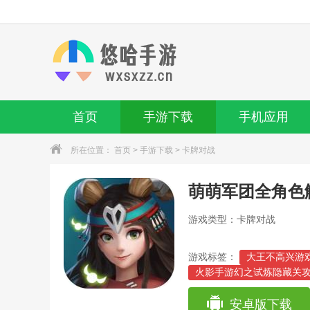
首页
手游下载
手机应用
所在位置：
首页
>
手游下载
>
卡牌对战
萌萌军团全角色
游戏类型：卡牌对战
游戏标签：
大王不高兴游
火影手游幻之试炼隐藏关攻
教程)
妹子与僵尸游戏攻略(僵尸
安卓版下载