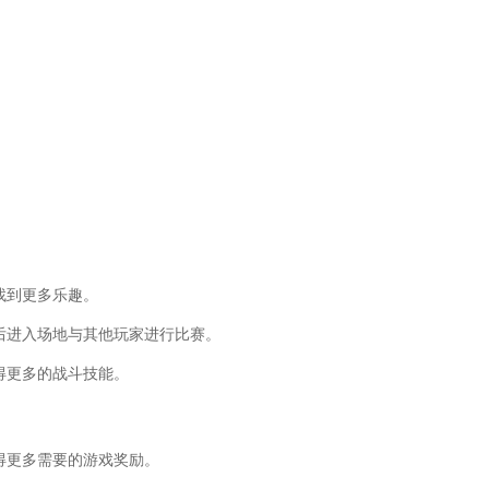
团游戏)
拟冒险角色游戏攻略视频)
职高手游戏角色名)
色原稿资料有哪些)
(游戏开发物语攻略角色扮演在哪)
灵神是男性角色吗)
务攻略(诛仙手游角色关山雪羁绊任务攻
物冒险游戏)
奇手游)
团得几个人)
攻略(从零开始的异世界生活手游攻略角
找到更多乐趣。
(三国志14编制军团攻略)
鬼游戏可攻略角色)
后进入场地与其他玩家进行比赛。
团任务链)
得更多的战斗技能。
诛仙手游合欢攻略)
攻略(大话西游角色属性)
运歌姬角色大全)
(三国志14古罗马军团效果)
得更多需要的游戏奖励。
团任务怎么做)