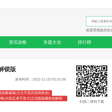
卤蛋英雄超武合
资讯攻略
专题大全
排行榜
解锁版
发布时间：2022-11-20 02:01:06
戏攻略秘籍(大王不高兴游戏角色)
略(火影忍者手游:幻之试炼隐藏角色解锁
扫描二维码下载
世界大战游戏女角色)