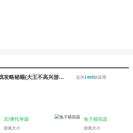
荣耀手游官网)
月传说手游官网)
略(游戏开发物语人物培养)
人生全部角色)
扮演攻略游戏)
耀手游官网)
藏宝阁买号该区已有角色)
魔兽军团手机版)
道手游角色升级攻略最新)
(侠客风云传手游女角色攻略)
高兴游戏角色)
马军团游戏)
影忍者手游:幻之试炼隐藏角色解锁教程)
魔兽小小兵团攻略)
战游戏女角色)
梦幻手游角色转移攻略(梦幻西游手游如何转移角色)
大王不高兴游戏攻略秘籍(大王不高兴游戏角色)
总共
1469
款应用
道游戏升级攻略)
召唤不是角色共享)
手游大唐无双角色攻略(大唐无双手游人物)
角色动作设计)
梦幻西游转换角色攻略视频)
为了吾王最强职业(为了吾王最强角色)
(神雕侠侣1单机攻略)
戏角色设计技巧浅析陈建伟教案)
攻略(传奇3手游升级攻略)
物语完整攻略)
游罗马军团下载)
发物语动作角色扮演跟什么相性)
小小魔兽军团)
超市游戏玩法教案)
恋活任务卡(恋活角色卡)
元指的是(奥兹玛团本里角色进入二次元指
3D摩托争霸
兔子模拟器
攻略)
手游大唐无双角色攻略(手游大唐无双角色攻略图)
手游注销角色)
天龙八部是谁的游戏攻略(天龙八部游戏角色介绍攻略)
游戏大小
游戏大小
略(辐射避难所ol攻略角色如何搭配装备)