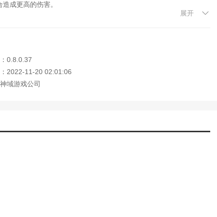
仙手游合欢攻略)
合造成更高的伤害。
展开
世英雄手游角色攻略视频)
以更好的获得大量的短篇故事。
店角色游戏)
记角色扮演单机游戏)
(三国志14汉化补丁怎么用)
生化危机5游戏女角色)
0.8.0.37
通常会造成更高的伤害。
图文(游戏开发物语角色)
022-11-20 02:01:06
玩家可以自由选择。
)
神域游戏公司
(大话手游转生角色大全)
趣，很有意思。
世英雄在哪里)
游戏蛋糕店观察记录)
程。
诀角色大全)
(三国志14怎么框选武将)
略(诛仙推荐玩哪个角色)
新设计的游戏中，玩家可以体验不同的游戏冒险，你可以自由组合不同
交易平台角色)
(攻略公主的游戏)
荣耀九游版)
都有不同的效果。另一方面，也有大规模的反技能，需要玩家根据自己
(炉石传说游戏角色)
而开始不同的游戏。冒险挑战，感受无数精彩的收藏。
演升级单机游戏)
(有没有公主的游戏)