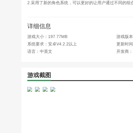
诛仙游戏合欢角色攻略(诛
2.采用了新的角色系统，可以更好的让用户通过不同的组
盖世英雄手游角色攻略(盖
3.招募多个英雄，每个英雄都有不同的背后故事，用户可
角色游戏糕点店资料(点心
鹿鼎记单机游戏攻略(鹿鼎
萌萌军团全角色解锁版亮点
详细信息
三国志14古罗马军团怎么用
生化危机5游戏女主角资料(
游戏大小：197.77MB
游戏版本：
1.使用多个相同的冠军卡升级到特定的更高等级的冠军，
游戏开发物语职员升级攻略
系统要求：安卓V4.2.2以上
更新时间：2
2.玩家可以更好的体验游戏的乐趣。玩法非常多样丰富，
游戏名将资料(名将游戏角色
语言：中英文
开发商：
大话西游手游人物转生攻略
3.游戏提供的规则也很有趣。直接在战斗中享受规则的乐
盖世英雄手游角色攻略(盖
角色游戏糕点店资料(角色
4.有不同组的英雄可供玩家选择，会带来非常好的战斗过
游戏截图
轮回诀手游攻略大全(轮回
相关建议
三国志14古罗马军团怎么用
诛仙手游每个人物的选择攻
陷阱的意志是一个伟大和令人兴奋的冒险游戏。在这款全
qq华夏交易平台(qq华夏
的游戏卡。同时可以获得很多游戏技能来赢得游戏。
单机游戏攻略角色都是公主
军团荣耀手游版攻略(军团
太古火作为一款卡牌游戏，对于游戏提供的每个玩法技能
手游炉石传说攻略人物介绍
的游戏喜好和卡牌组合，获得不同的大规模技能组合，从
单机人物升级攻略(角色扮
单机游戏攻略角色都是公主