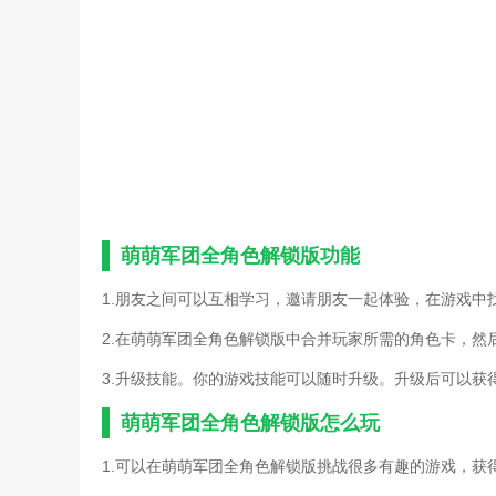
红军单机游戏攻略(红色军
模拟冒险角色游戏攻略(模
全职高手游戏人物资料(全
游戏角色原稿资料(游戏角
游戏开发物语攻略角色扮演
羽灵神的师傅是哪两位(羽
诛仙手游角色关山雪羁绊任
略)
模拟冒险角色游戏攻略(人
五传奇游戏攻略(五角色传
重创燃烧军团(重创燃烧军
萌萌军团全角色解锁版功能
从零开始的异世界手游新手
色)
1.朋友之间可以互相学习，邀请朋友一起体验，在游戏中
三国志14古罗马军团怎么用
手机游戏薄樱鬼攻略(薄樱
2.在萌萌军团全角色解锁版中合并玩家所需的角色卡，然
重创燃烧军团(重创燃烧军
3.升级技能。你的游戏技能可以随时升级。升级后可以获
诛仙游戏合欢角色攻略(新
大话西游手游人物属性介绍
萌萌军团全角色解锁版怎么玩
命运歌姬游戏攻略秘籍(命
三国志14古罗马军团怎么用
1.可以在萌萌军团全角色解锁版挑战很多有趣的游戏，获
重创燃烧军团(重创燃烧军