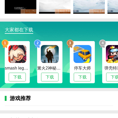
用自己的努力成功拯救角色。
2.每一个画面都暗藏玄机，故事点的走向往往出乎所有
人的意料。只有通过近距离的体验，才能发现和发现真
相。
大家都在下载
3.关键时刻也可以用道具。他们会帮助我们的。上面记
1
2
3
4
录了详细的使用方法。
4.在欣赏美景的同时，也能收获很多快乐。玩起来不会
觉得无聊，忘雪有继续探索的欲望。
smash legends
篝火2神秘海域
停车大师
弹壳特
忘雪怎么玩
下载
下载
下载
下
1.玩家最好提前了解游戏规则，然后更流畅地操作游
戏。在剧情的指引下，他们可以成功找到游戏的出口。
2.每天完成忘雪游戏布置的任务可能需要几分钟，奖励
游戏推荐
会被收集，在后期可以发挥重要作用。
3.每一关都设置了不同难度的谜题，等待大家解谜。