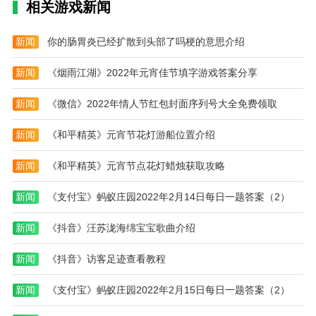
相关游戏新闻
编辑推荐
夜书全故事解锁版:游戏中解密的游戏方式也让我们在
新闻
你的肠胃炎已经扩散到头部了吗梗的意思介绍
这里有了非常烧脑的体验。游戏里有各种奇怪的场景。
玩家需要在游戏中冒险，一点一滴收集各种线索，给玩
新闻
《烟雨江湖》2022年元宵佳节填字游戏答案分享
家带来更多简单的冒险，难度会逐渐增加。
新闻
《微信》2022年情人节红包封面序列号大全免费领取
恐怖屋5中文版:玩家还可以选择不同的模式进行体验。
毕竟游戏在剧情描述和背景音设计上下了很大功夫。因
新闻
《和平精英》元宵节花灯游船位置介绍
此可以满足大部分玩家玩这类游戏的需求，完成更多关
卡的挑战和冒险，享受解密游戏的乐趣，赢得游戏的奖
新闻
《和平精英》元宵节点花灯蜡烛获取攻略
励。
新闻
《支付宝》蚂蚁庄园2022年2月14日每日一题答案（2）
新闻
《抖音》汪苏泷海绵宝宝歌曲介绍
新闻
《抖音》访客足迹查看教程
新闻
《支付宝》蚂蚁庄园2022年2月15日每日一题答案（2）