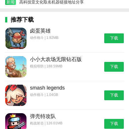
新闻
高科技亚文化取名机器链接地址分享
推荐下载
卤蛋英雄
动作格斗 | 1.92MB
下载
小小大农场无限钻石版
模拟塔防 | 188.59MB
下载
smash legends
动作格斗 | 1.04GB
下载
弹壳特攻队
枪战射击 | 126.01MB
下载