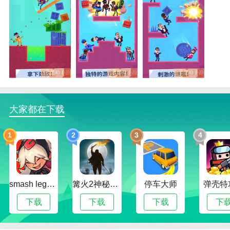
击打大师免广告版函数
1.丰富挑战，在玩游戏的时候给大家提供很多挑战。你
可以找到许多不同的游戏风格。
2.挑战不同:玩家一旦进入游戏，就可以完成不同的挑
战，从升级中获得更多奖励。
大家都在下载
3.竞争是非常吸引人的。你觉得国内的比赛很吸引人，
1
2
3
4
挑战也不难。
击打大师免广告版怎么玩
1.享受快乐。每次面对不同的挑战，都能得到不同的快
smash legends
篝火2神秘海域
停车大师
弹壳特
乐和享受。
下载
下载
下载
下
2.画风独特，游戏中的画风简单有趣。整个游戏可以带
来很多不一样的快乐。