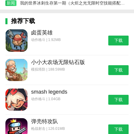
新闻
我的世界冰刺生存第一期（火炬之光无限时空技能搭配攻略）
推荐下载
卤蛋英雄
动作格斗 | 1.92MB
下载
小小大农场无限钻石版
模拟塔防 | 188.59MB
下载
smash legends
动作格斗 | 1.04GB
下载
弹壳特攻队
枪战射击 | 126.01MB
下载