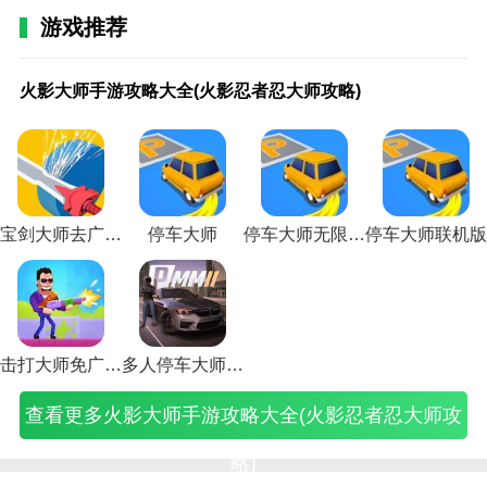
3.在击打大师免广告版中，玩家可以创建自己的群，边
游戏推荐
玩游戏边玩游戏。
火
火
火
恋
新浪足
奥
火
恋
新浪足
信
奥
新浪足
信
游
击打大师免广告版功能
影
影
影
爱
球大师
拉
影
爱
球大师
息
拉
球大师
息
戏
火影大师手游攻略大全(火影忍者忍大师攻略)
大
忍
忍
大
2018(世
星
大
大
2018(足
流
星
2018(足
流
之
1.可以收集大量武器玩。另外，每天可以参加很多挑
师
者
者
师
界足球
手
师
师
球大师)
游
手
球大师
游
城
2
战，收获很多东西。
手
手
手
网
大师)
游
手
网
戏
游
全球巡
戏
大
游
游
游
页
新
游
页
广
新
礼)
广
师
攻
幻
活
游
手
攻
游
告
手
告
教
2.击打大师免广告版提供了突破性的挑战模式，一直让
略
境
动
戏
选
略
戏
投
选
投
学
玩家在这里玩敏捷的挑战游戏。
大
通
忍
攻
大
大
攻
放
大
放
攻
全
关
者
略
师
全
略
技
师
技
略
宝剑大师去广告版
停车大师
停车大师无限金币版
停车大师联机版
3.多人突破。多人射击挑战的游戏突破模式，让每个玩
(火
攻
大
(恋
兔
(火
(恋
巧
兔
巧
(游
2
影
略
师
爱
攻
影
爱
(信
攻
(游
戏
家都可以在子弹间来回移动。
忍
(火
攻
大
略
忍
攻
息
略
戏
之
者
影
略
师
(奥
者
略
流
(奥
信
城
4.陷阱挑战:游戏中的各种陷阱。开陷阱可以更好的消灭
忍
忍
(火
游
拉
之
游
游
拉
息
大
敌人，灵活调整挑战模式。
大
者
影
戏)
星
火
戏
戏
星
流
师
师
忍
忍
手
影
攻
广
手
广
教
击打大师免广告版
多人停车大师2内置菜单版
攻
者
者
游
大
略
告
游
告
学
相关建议
略)
大
之
大
师
图
投
终
视
攻
查看更多火影大师手游攻略大全(火影忍者忍大师攻
现代战斗打击是一款多关卡的手机游戏。玩家可以随时
师
火
师
手
片)
放
结
频)
略
幻
影
兔
游)
技
兔
大
挑战射击和黑客攻击。你可以随时在这里玩一个独特的
境
大
突
巧
特
全)
略)
黑客游戏，展示玩家的敏捷，克服他(她)面临的所有障
攻
师
破
和
性