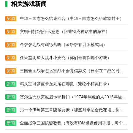
略)
手
怎
方
选
碍。敌人成功结束游戏。快速突破模式可以为玩家创造
相关游戏新闻
游)
么
法)
择)
一种挑战第三人称入侵的新方式，因为这里使用了一种
打)
新的游戏方法，可以更好地挑战枪械，不断躲避子弹，
新闻
中华三国志怎么结束回合（中华三国志怎么给武将封王）
消灭敌人。
新闻
文明6特拉是什么意思（阿兹特克神话中的海神）
简笔画反恐打击是一个有趣的射击游戏，设计良好的动
画风格。游戏很简单。玩家需要建立自己的战斗群。战
新闻
金铲铲之战有训练营吗（金铲铲有训练模式吗）
斗方式主要是使用不同类型的武器。每一次挑战直到一
新闻
任天堂明星大乱斗小麦克（你们最喜欢哪个游戏）
方被彻底淘汰才结束，很有意思。玩游戏没有太多限
制，玩家可以自己决定怎么玩。同时形象设计非常个性
新闻
三国全面战争怎么宣战不会背信弃义（日军在二战的时期是如何处理伤兵的）
化。他们可以看到许多漂亮的模型，他们可以继续收集
许多武器。
新闻
精灵宝可梦皮卡丘九尾在哪抓（宠物小精灵目录）
新闻
塞尔达无双灾厄启示录折扣（1974年属虎的人2015年运程，1974年虎年...）
新闻
另一个伊甸第三章隐藏要素（哪些月季适合做花墙，你知道吗）
新闻
全面战争三国按键教程（有没有IBM键盘使用手册，每个键怎么用）