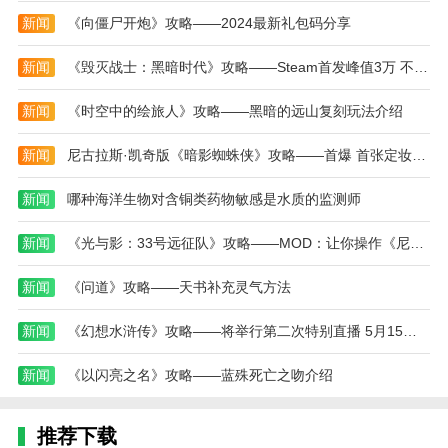
需要发展的英雄用，用不上的英雄不要进阶。
新闻
《向僵尸开炮》攻略——2024最新礼包码分享
3、英雄：
新闻
《毁灭战士：黑暗时代》攻略——Steam首发峰值3万 不及《毁灭战士4》攻略——
零氪玩家的前期发育，我概括主要包含以下三点：
新闻
《时空中的绘旅人》攻略——黑暗的远山复刻玩法介绍
1快速形成以蓝色为主的英雄阵容，2发展紫色英雄。
新闻
尼古拉斯·凯奇版《暗影蜘蛛侠》攻略——首爆 首张定妆照发布
最前期的蓝色与绿色英雄只能从英雄祭台中获得。
最值得推荐培养四个英雄包括：幽灵射手，大脚，雷神
新闻
哪种海洋生物对含铜类药物敏感是水质的监测师
之锤，站隼!排名不分先后。如若你一次只能出战三个
英雄，则幽灵射手与雷神之锤必选!大脚与站隼二选一
新闻
《光与影：33号远征队》攻略——MOD：让你操作《尼尔》攻略——2B机器人
即可。
新闻
《问道》攻略——天书补充灵气方法
前期不推荐发展近战或前排英雄，前期的蓝色与绿
色英雄升级到60或80级即可。
新闻
《幻想水浒传》攻略——将举行第二次特别直播 5月15日开启
紫色英雄很难获得，这也是氪金玩家和零氪玩家最
新闻
《以闪亮之名》攻略——蓝殊死亡之吻介绍
主要的区别之一。发展紫色英雄的唯一的方式是英雄祭
台的450三连抽，或者特价的50单抽，推荐用月卡的赠
送绿币450三连抽。当你拥有了石像鬼或暴风赤红以
推荐下载