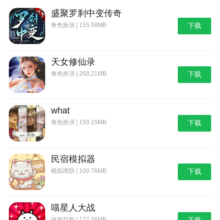
后，新手期基本就结束了。
盛聚罗刹中变传奇
4、科技：
角色扮演 | 155.58MB
下载
科技指步兵等级，飞机等级等。科技对于零氪新手
玩家最主要作用就是提高英雄战斗力，在前期，科技也
天女修仙录
是零氪玩家提升英雄战斗力最快的手段!
角色扮演 | 268.21MB
下载
只推荐升级的四个科技是：1步兵，2轻型履带车，
3夜莺直升机，4所有类型的防御塔。
what
5、建筑：
角色扮演 | 150.15MB
下载
建筑指防御塔型，资源型，功能型建筑。
-防御型建筑，前期实用的防御型建筑就是防御
民宿模拟器
塔，主要包括：1机枪，2导弹，3激光，4火箭弹。前期
模拟塔防 | 100.76MB
下载
比较实用的阵型是，以四个防御塔为一组，四个防御塔
分别为机枪塔，导弹塔，激光塔，火箭弹塔。基座只要
能升级就升，围墙生满后围在防御塔四周。机枪碉堡不
喵星人大战
推荐建造。
休闲益智 | 177.26MB