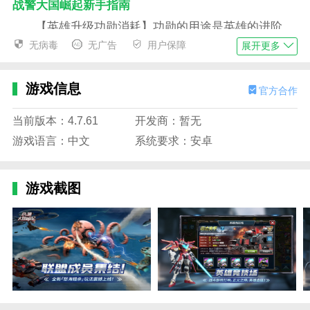
战警大国崛起新手指南
【英雄升级功勋消耗】功勋的用途是英雄的进阶，
英雄每20级需要进阶一次，等级越高，所需功勋越多，
无病毒
无广告
用户保障
展开更多
分别是1k，5k，35k，75k。功勋的获得主要分为两种
方式：
游戏信息
官方合作
1、英雄竞技场每小时自动收集80功勋，一天则为
1920功勋;
当前版本：4.7.61
开发商：暂无
游戏语言：中文
系统要求：安卓
2、竞技场与跨服竞技场每次结算奖励功勋，零氪
新手每次大概获得3k功勋。除此之外，官方也可能不定
期通过邮件或兑换码赠送功勋。
游戏截图
【新手前期如何发育 】1、综述：
零氪玩家与氪金玩家最大的区别在于发育速度，因
此零氪玩家只要有合理的发育路线，也能称为高玩!
如果你已经有了一定的游戏时常就会发现，这个游
戏以英雄为主，其他为辅，英雄强才是真强!这是由游
戏机制与面板值决定的，因此发育，就是指英雄的发