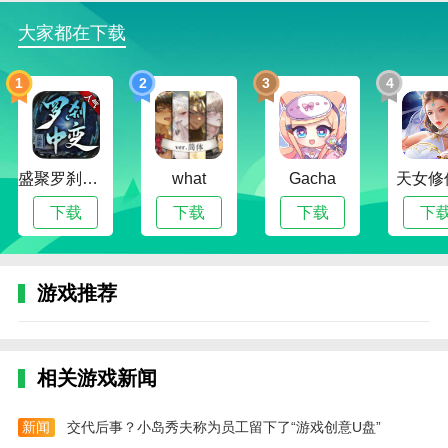
育，辅助以兵力和建筑的发育。据此，前期发育的思路
大家都在下载
总结为：全力积攒紫色英雄与发展蓝绿英雄，伴随发展
科技。
1
2
3
4
2、资源：
值得说明的资源包括：充值绿币，赠送绿币，霸者
之证，功勋。
盛聚罗刹中变传奇
what
Gacha
天女修
充值绿币一定要留好!除了买月卡，不要花在任何
下载
下载
下载
下
地方!因为对于零氪玩家，获得充值绿币的唯一手段就
是官方赠送。
游戏推荐
赠送绿币用来抽英雄祭台的三联抽，或者刷竞技
场，平时使用绿币一定要用赠送绿币!因为400充值绿币
买月卡，就能换3000赠送绿币!
相关游戏新闻
霸者之证用来兑换紫色英雄或蓝色的雷神之锤，推
荐兑换顺序是：1雷神之锤，2暴风赤红。
新闻
交代后事？小岛秀夫称为员工留下了“游戏创意U盘”
功勋用来英雄进阶，功勋积攒的速度很慢，只给你