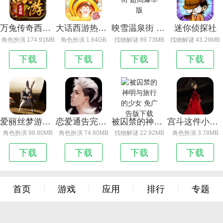
万兔传奇西游元素版 免广告版下载
大话西游热血版
映雪温泉街 超高爆率版
迷你侦探社
角色扮演 174.91MB
角色扮演 1.64GB
找物解谜 89.73MB
找物解谜 43.29MB
下载
下载
下载
下载
爱丽丝梦游仙境
恋爱通告完整版
被囚禁的神明与旅行的少女 免广告版下载
宫斗这件小事内置修改器
角色扮演 96.80MB
角色扮演 74.80MB
找物解谜 22.92MB
角色扮演 3.78MB
下载
下载
下载
下载
首页
游戏
应用
排行
专题