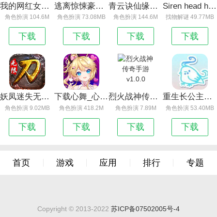
我的网红女友养成计划游戏破解版_我的网红女友养成计划
逃离惊悚豪宅 免预约下载
青云诀仙缘服红包版_青云诀仙缘服
Siren head hunter
角色扮演 104.6M
角色扮演 73.08MB
角色扮演 144.6M
找物解谜 49.77MB
下载
下载
下载
下载
妖凤迷失无限刀 官方正版下载
下载心舞_心舞vivo版本
烈火战神传奇手游 v1.0.0
重生长公主的日常
角色扮演 9.02MB
角色扮演 418.2M
角色扮演 7.89M
角色扮演 53.40MB
下载
下载
下载
下载
首页
游戏
应用
排行
专题
Copyright © 2013-2022
苏ICP备07502005号-4