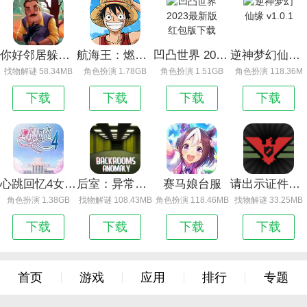
你好邻居躲猫猫无敌版
航海王：燃烧意志
凹凸世界 2023最新版 红包版下载
逆神梦幻仙缘 v1.0.1
找物解谜 58.34MB
角色扮演 1.78GB
角色扮演 1.51GB
角色扮演 118.36M
下载
下载
下载
下载
心跳回忆4女生版
后室：异常幸存者中文版
赛马娘台服
请出示证件校园版
角色扮演 1.38GB
找物解谜 108.43MB
角色扮演 118.46MB
找物解谜 33.25MB
下载
下载
下载
下载
首页
游戏
应用
排行
专题